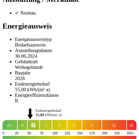
✓ Neubau
Energieausweis
Energieausweistyp
Bedarfs­ausweis
Ausstellungsdatum
30.06.2024
Gebäudeart
Wohngebäude
Baujahr
2026
Endenergie­bedarf
55,00 kWh/(m²·a)
Energie­effizienz­klasse
B
Endenergiebedarf
55,00
kWh/(m²·a)
B
A+
A
C
D
E
F
G
H
0
25
50
75
100
125
150
175
200
225
250+